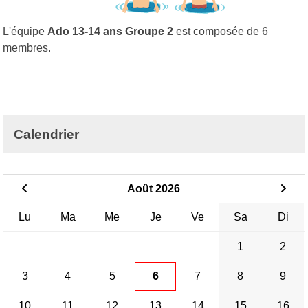
L'équipe
Ado 13-14 ans Groupe 2
est composée de 6
membres.
Calendrier
Août 2026
Lu
Ma
Me
Je
Ve
Sa
Di
1
2
3
4
5
6
7
8
9
10
11
12
13
14
15
16