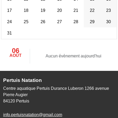
17
18
19
20
21
22
23
24
25
26
27
28
29
30
31
06
AOÛT
Aucun évènement aujourd'hui
Pertuis Natation
Centre aquatique Pertuis Durance Luberon 1266 avenue
Pierre Augier
84120
Pertuis
info.pertuisnatation@gmail.com