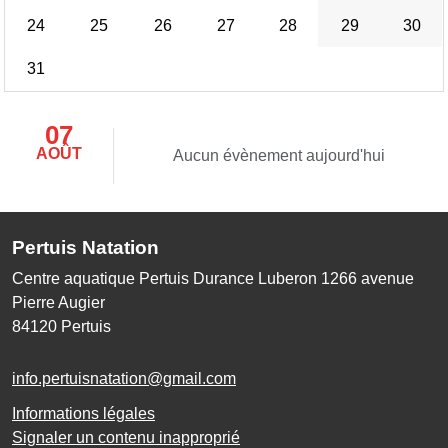
24
25
26
27
28
29
30
31
07
AOÛT
Aucun évènement aujourd'hui
Pertuis Natation
Centre aquatique Pertuis Durance Luberon 1266 avenue
Pierre Augier
84120
Pertuis
info.pertuisnatation@gmail.com
Informations légales
Signaler un contenu inapproprié