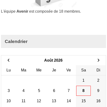
L'équipe
Avenir
est composée de 18 membres.
Calendrier
Août 2026
Lu
Ma
Me
Je
Ve
Sa
Di
1
2
3
4
5
6
7
8
9
10
11
12
13
14
15
16