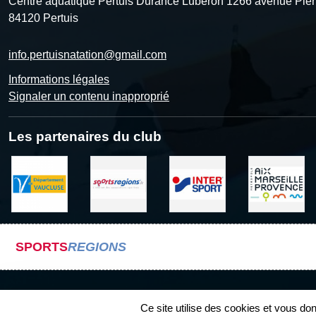
Centre aquatique Pertuis Durance Luberon 1266 avenue Pier
84120
Pertuis
info.pertuisnatation@gmail.com
Informations légales
Signaler un contenu inapproprié
Les partenaires du club
SPORTS
REGIONS
Ce site utilise des cookies et vous do