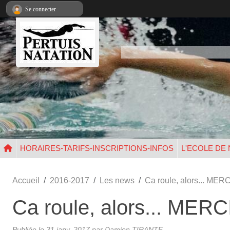
Panneau de gestion des cookies
Se connecter
HORAIRES-TARIFS-INSCRIPTIONS-INFOS
L'ECOLE DE
Accueil
2016-2017
Les news
Ca roule, alors... MERC
Ca roule, alors... MERCI
Publiée le
31 janv. 2017
par Damien TIRANTE