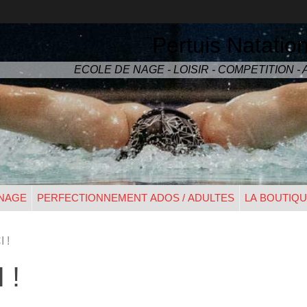
Pertuis Natatio
ECOLE DE NAGE - LOISIR - COMPETITION 
 NAGE
PERFECTIONNEMENT ADOS / ADULTES
LA BOUTIQ
I !
 !