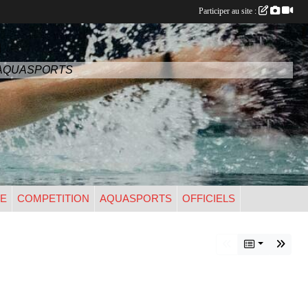
Participer au site :
n
- AQUASPORTS
UE
COMPETITION
AQUASPORTS
OFFICIELS