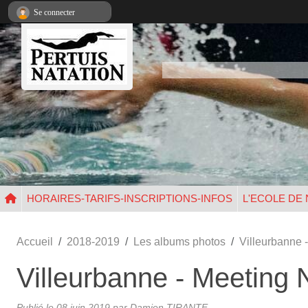
Panneau de gestion des cookies
Se connecter
HORAIRES-TARIFS-INSCRIPTIONS-INFOS
L'ECOLE DE
Accueil
2018-2019
Les albums photos
Villeurbanne 
Villeurbanne - Meeting 
Publié le
08 juin 2019
par Damien TIRANTE