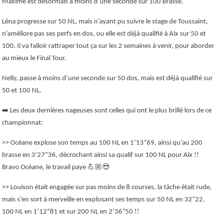
Maxime est désormais à moins d’une seconde sur 100 Brasse.
Léna progresse sur 50 NL, mais n’ayant pu suivre le stage de Toussaint,
n’améliore pas ses perfs en dos, ou elle est déjà qualifié à Aix sur 50 et
100. Il va falloir rattraper tout ça sur les 2 semaines à venir, pour aborder
au mieux le Final Tour.
Nelly, passe à moins d’une seconde sur 50 dos, mais est déjà qualifié sur
50 et 100 NL.
➡️
Les deux dernières nageuses sont celles qui ont le plus brillé lors de ce
championnat:
>> Océane explose son temps au 100 NL en 1’13”69, ainsi qu’au 200
brasse en 3’27”36, décrochant ainsi sa qualif sur 100 NL pour Aix !!
💪🏼😎
Bravo Océane, le travail paye
>> Louison était engagée sur pas moins de 8 courses, la tâche était rude,
mais s’en sort à merveille en explosant ses temps sur 50 NL en 32”22,
100 NL en 1’12”81 et sur 200 NL en 2’36”50 !!