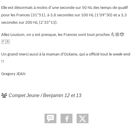
Elle est désormais à moins d’une seconde sur 50 NL des temps de qualif
pour les Frances (31“51), à 3,6 secondes sur 100 NL (1’09”30) et a 3,3
secondes sur 200 NL (2’33”13).
💪🏼😎
Allez Louison, on y est presque, les Frances sont tout proches
🇫🇷
Un grand merci aussi à la maman d’Océane, qui a officié tout le week-end
!!
Gregory JEAN
Compet Jeune / Benjamin 12 et 13