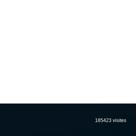
185423
visites